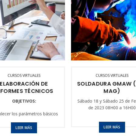
CURSOS VIRTUALES
CURSOS VIRTUALES
ELABORACIÓN DE
SOLDADURA GMAW (
NFORMES TÉCNICOS
MAG)
OBJETIVOS:
Sábado 18 y Sábado 25 de Fe
de 2023
08H00 a 16H00
blecer los parámetros básicos
 la presentación de reportes e
ormes, tanto en la redacción
LEER MÁS
LEER MÁS
como en el rubro técnico.