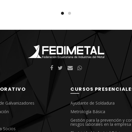
CONTENIDO:
BASES FUNDAMENTALES
Redacción
Introducción
Bases y trabajo previo
lusiones y recomendaciones
RECOLECCIÓN DE DATOS
Tipos de recolección
isis de datos
ELABORACIÓN
DEL INFORME
Informe de calidad
ORATIVO
CURSOS PRESENCIALE
nformes de mantenimiento
Informes de producción
de Galvanizadores
Ayudante de Soldadura
ación
Metrología Básica
Gestión para la prevención y con
riesgos laborales en la empresa
a Socios