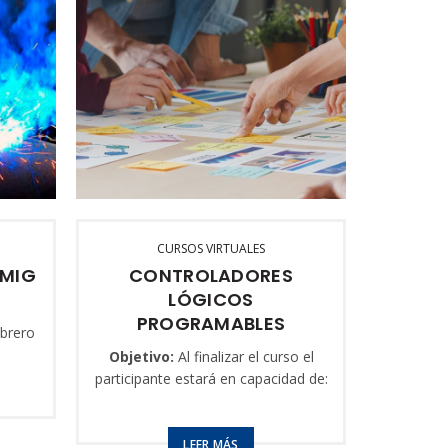
CURSOS VIRTUALES
MIG
CONTROLADORES
LÓGICOS
PROGRAMABLES
brero
Objetivo:
Al finalizar el curso el
Al finali
participante estará en capacidad de:
esta
-Simular con propiedad diagramas
– Aju
en lenguaje de contactos.
LEER MÁS