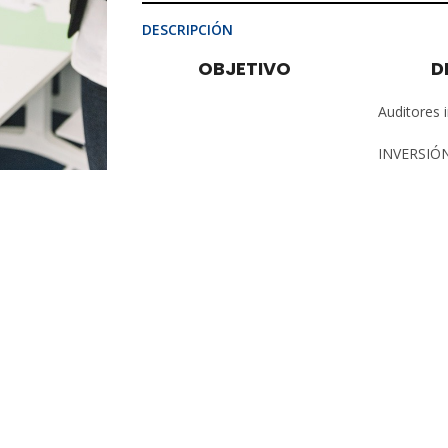
DESCRIPCIÓN
OBJETIVO
D
Auditores 
INVERSIÓN
participant
didáctico y
Categoría:
Cursos Virtuales
Share