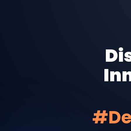
Di
In
#De