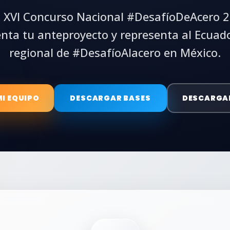
el XVI Concurso Nacional #DesafíoDeAcero 
enta tu anteproyecto y representa al Ecuado
regional de #DesafíoAlacero en México.
MI EQUIPO
DESCARGAR BASES
DESCARGA