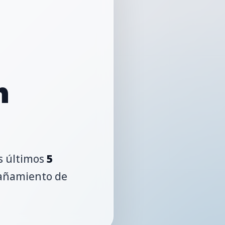
n
s últimos
5
pañamiento de