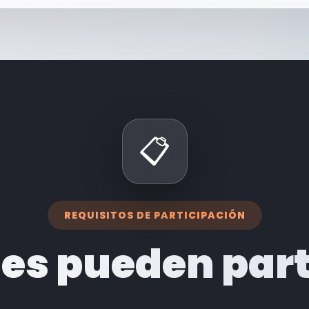
📋
REQUISITOS DE PARTICIPACIÓN
es pueden part