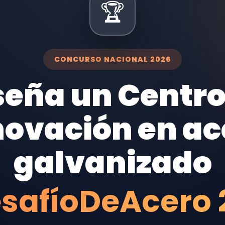
🏆
CONCURSO NACIONAL 2026
seña un Centro
novación en ac
galvanizado
safíoDeAcero 