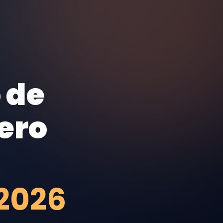
 de
ero
2026