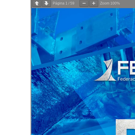
Página
1
/
59
Zoom
100%