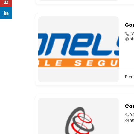
YouTube
LinkedIn
Co
(5
ht
Bien 
Cor
0
ht