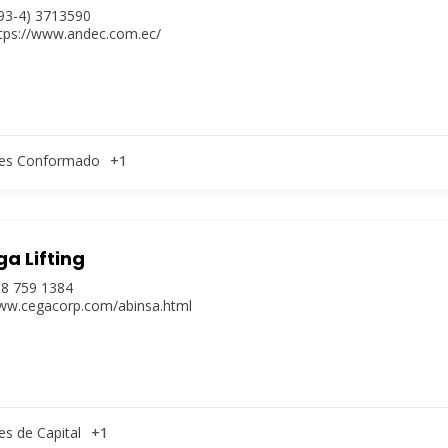
93-4) 3713590
tps://www.andec.com.ec/
es Conformado
+1
a Lifting
8 759 1384
w.cegacorp.com/abinsa.html
es de Capital
+1