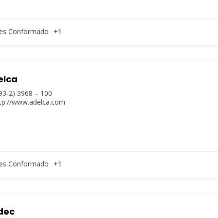
es Conformado
+1
elca
93-2) 3968 – 100
tp://www.adelca.com
es Conformado
+1
dec