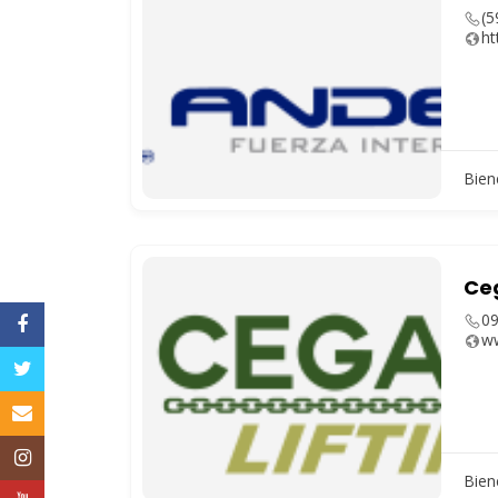
(5
ht
Bien
Ceg
09
Facebook
ww
Twitter
Email
Instagram
Bien