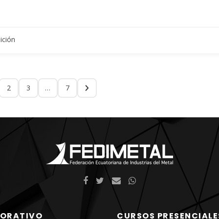
ición
2
3
…
7
ORATIVO
CURSOS PRESENCIALE