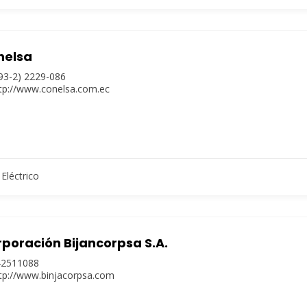
nelsa
93-2) 2229-086
tp://www.conelsa.com.ec
Eléctrico
poración Bijancorpsa S.A.
42511088
tp://www.binjacorpsa.com