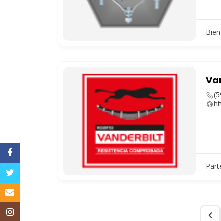
Bien 
Van
(5
ht
Facebook
Part
Twitter
Email
Instagram