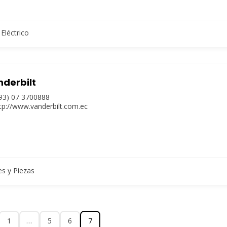
Eléctrico
derbilt
93) 07 3700888
tp://www.vanderbilt.com.ec
es y Piezas
1
…
5
6
7