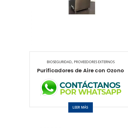
,
BIOSEGURIDAD
PROVEEDORES EXTERNOS
Purificadores de Aire con Ozono
Purificador hasta 200m2
LEER MÁS
10 gr 03/hr
15 gr
03/hr
Modelo:
Industria Aire – Agua