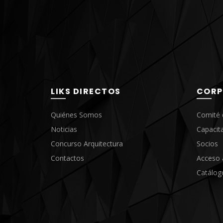
Local comercial
Hogar / Oficina
Cocina
Sala de
reunión
Recepción
Taller
PRECIOS DE DISTRIBUIDOR
3 a 10: $248
LIKS DIRECTOS
CORP
11 a 25: $234
26 a 50: $220
Quiénes Somos
Comité 
Noticias
Capacit
PVP: $395
Concurso Arquitectura
Socios
Contactos
Acceso 
Catálog