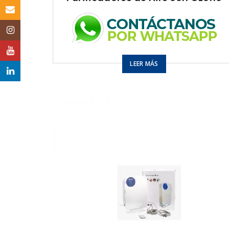
Email
Instagram
YouTube
Purifica hasta 200m2
LEER MÁS
5gr O3 / hr
LinkedIn
Modelo:
Industria Aire – Agua
USO
Aplicaciones Industriales
Piscinas
Hospitales
Criaderos
Cuartos fríos
Granjas
Procesadoras de
Alimentos
PRECIOS DE DISTRIBUIDOR
2 a 5: $1824
6 o más: $1608