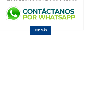
Purifica hasta 60m2
LEER MÁS
250 mg O3 / hr
Modelo:
Ozonificador Aire con filtro HEPA
USO
Local comercial
Hogar / Oficina
Cocina
Sala de
reunión
Recepción
Taller
PRECIOS DE DISTRIBUIDOR
3 a 10: $269
11 a 25: $255