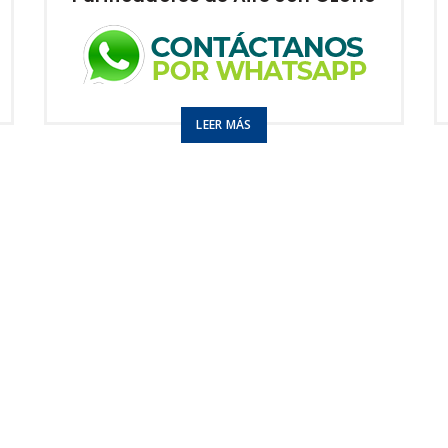
Purifica hasta 50m2
LEER MÁS
150 mg O3 / hr
Modelo:
Ozonificador Élite Decorativo
USO
Hogar
Oficina
Sala de reunión
Dormitorios
Ascensores
PRECIOS DE DISTRIBUIDOR
3 a 10: $248
11 a 25: $234