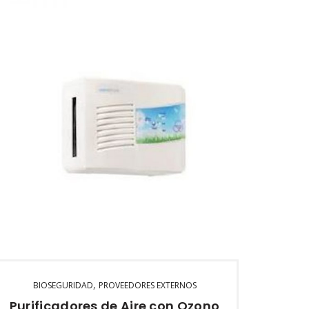
USO
Local comercial
Oficina
Cocina
Restaurante
Bar –
Discoteca
Taller – Gym – Tunel
PRECIOS DE DISTRIBUIDOR
2 a 5: $990
6 o más: $860
PVP: $1267
,
BIOSEGURIDAD
PROVEEDORES EXTERNOS
Purificadores de Aire con Ozono