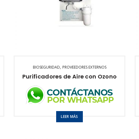
,
BIOSEGURIDAD
PROVEEDORES EXTERNOS
Purificadores de Aire con Ozono
90mg O3/hr 110V,
0,5 A 25W
LEER MÁS
2lt. / min, 120 psi
Incluye filtro de micro
Celulosa y carbón
Activado
granular