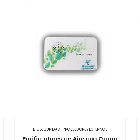
Modelo:
Doméstico – Agua
USO
Hogar
Restaurante
Bar
Oficina
Cocina
PRECIOS DE DISTRIBUIDOR
3 a 10: $315
11 a 25: $296
26 a 50: $279
PVP: $348
,
BIOSEGURIDAD
PROVEEDORES EXTERNOS
Purificadores de Aire con Ozono