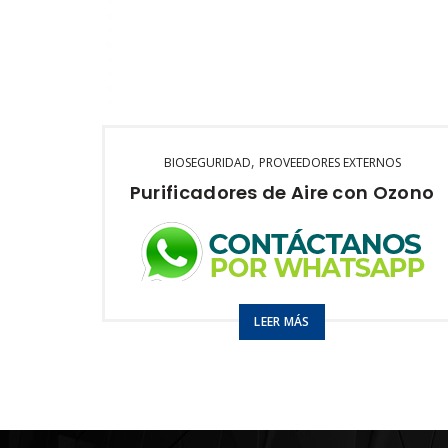
PVP: $2145
,
BIOSEGURIDAD
PROVEEDORES EXTERNOS
Purificadores de Aire con Ozono
Purifica hasta 100m2
LEER MÁS
400 mg O3 / hr
Modelo:
Ozonificador SemiIndustrial Agua – Aire
control remoto
USO