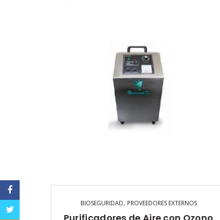
USO
Aplicaciones Industriales
Piscinas
Hospitales
Criaderos
Cuartos fríos
Granjas
Procesadoras de
Alimentos
PRECIOS DE DISTRIBUIDOR
2 a 5: $2754
6 o más: 2430
PVP: $3240
Facebook
,
BIOSEGURIDAD
PROVEEDORES EXTERNOS
Twitter
Purificadores de Aire con Ozono