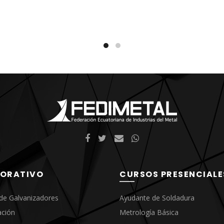
los sistemas y unidades de m
á en capacidad de:
ar los parámetros de
dura según los requerimientos
oldador de
ra
porte y almacenamiento de
rodos, gases y maquinaria.
ración de máquinas de
dura.
 de materiales
ración de biseles y juntas de
dura
ORATIVO
CURSOS PRESENCIALE
de Galvanizadores
Ayudante de Soldadura
ación
Metrología Básica