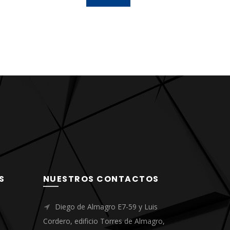
edida
disminuir 
problemática
y acci
pro
conoci
contin
S
NUESTROS CONTACTOS
Diego de Almagro E7-59 y Luis
Cordero, edificio Torres de Almagro,