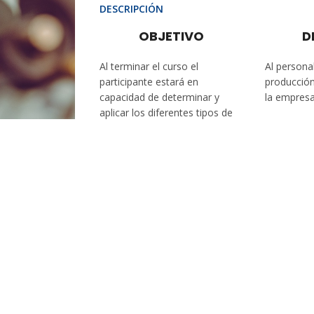
DESCRIPCIÓN
OBJETIVO
D
Al terminar el curso el
Al persona
participante estará en
producció
capacidad de determinar y
la empres
aplicar los diferentes tipos de
ajustes y tolerancias
relacionados con la producción
de partes y piezas, las
actividades de montaje y las
relacionadas con el
mantenimiento mecánico.
Categoría:
Cursos Presenciales
Share