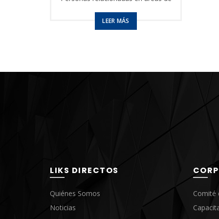
energía eléctrica
estar
LEER MÁS
Ajust
solda
del s
prime
Trans
elect
Prepa
solda
Corte
Prepa
solda
LIKS DIRECTOS
CORP
Quiénes Somos
Comité 
Noticias
Capacit