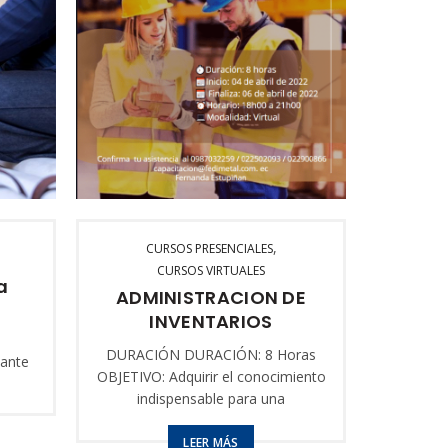
,
CURSOS PRESENCIALES
C
CURSOS VIRTUALES
Diseñ
a
ADMINISTRACION DE
Plane
INVENTARIOS
DURACIÓN DURACIÓN: 8 Horas
pante
Al finali
OBJETIVO: Adquirir el conocimiento
ar en
esta
indispensable para una
tos de
reconocer
administración profesional de
ionar
la indus
inventarios de acuerdo con su
LEER MÁS