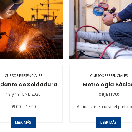
CURSOS PRESENCIALES
CURSOS PRESENCIALES
dante de Soldadura
Metrología Básic
18 y 19 ENE 2020
OBJETIVO:
09:00 – 17:00
Al finalizar el curso el partici
estará en capacidad de: Utiliz
OBJETIVO:
forma correcta los instrumen
LEER MÁS
LEER MÁS
medición y verificación Relac
alizar el curso el participante