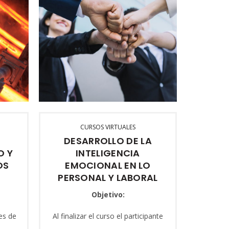
CURSOS VIRTUALES
C
DESARROLLO DE LA
Certif
O Y
INTELIGENCIA
(Estru
OS
EMOCIONAL EN LO
PERSONAL Y LABORAL
Objetivo:
Apl
pro
es de
Al finalizar el curso el participante
relacion
que
estará en condiciones de: