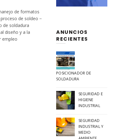
 manejo de formatos
el proceso de soldeo −
o de soldadura
ANUNCIOS
al diseño y a la
RECIENTES
r empleo
n de bienes soldados,
 de productos y
POSICIONADOR DE
nspectores.
SOLDADURA
SEGURIDAD E
HIGIENE
INDUSTRIAL
SEGURIDAD
INDUSTRIAL Y
MEDIO
AMBIENTE