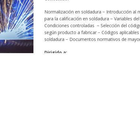
Normalización en soldadura − Introducción al
para la calificación en soldadura − Variables d
Condiciones controladas − Selección del códig
según producto a fabricar − Códigos aplicables 
soldadura − Documentos normativos de mayo
Dirigido a:
Todo el personal que participa en la producció
ya sean diseñadores, fabricantes, proveedores
servicios, personal de montaje, soldadores o i
DESCRIPCIÓN
DURACIÓN
DURACIÓN: 15 Horas