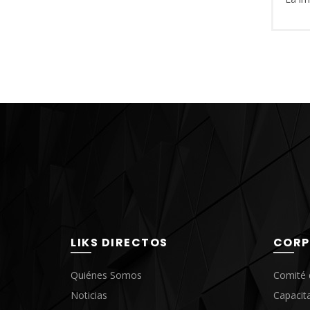
es p
con
segur
de t
cumpl
1.- C
3.
a)Pri
Ev
LIKS DIRECTOS
CORP
4.- C
Quiénes Somos
Comité 
el
Noticias
Capacit