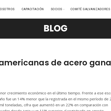
OSOTROS
CAPACITACIÓN
SOCIOS
COMITÉ GALVANIZADORES
BLOG
oamericanas de acero gan
nor crecimiento económico en el último tiempo. Frente a ese esc
 año fue un 14% menor que la registrada en el mismo período de 
 mil toneladas, cifra que aumentó en un 22% en comparación con
ador desde junio y un 11% superior al registrado en agosto.