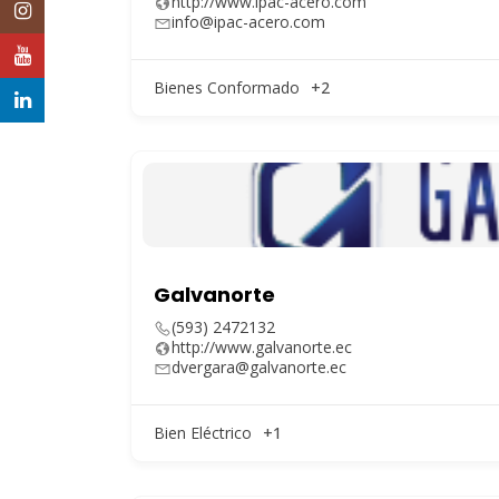
http://www.ipac-acero.com
Instagram
info@ipac-acero.com
YouTube
Bienes Conformado
+2
LinkedIn
Galvanorte
(593) 2472132
http://www.galvanorte.ec
dvergara@galvanorte.ec
Bien Eléctrico
+1